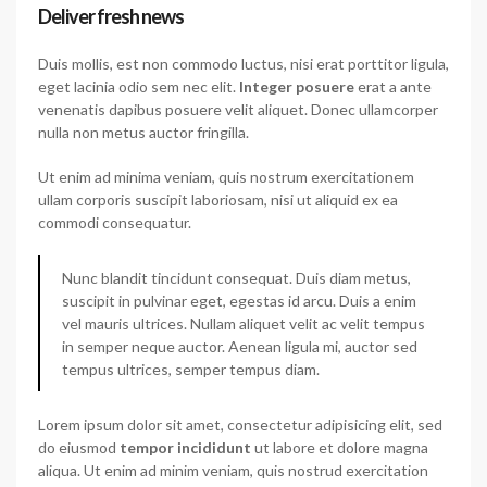
Deliver fresh news
Duis mollis, est non commodo luctus, nisi erat porttitor ligula,
eget lacinia odio sem nec elit.
Integer posuere
erat a ante
venenatis dapibus posuere velit aliquet. Donec ullamcorper
nulla non metus auctor fringilla.
Ut enim ad minima veniam, quis nostrum exercitationem
ullam corporis suscipit laboriosam, nisi ut aliquid ex ea
commodi consequatur.
Nunc blandit tincidunt consequat. Duis diam metus,
suscipit in pulvinar eget, egestas id arcu. Duis a enim
vel mauris ultrices. Nullam aliquet velit ac velit tempus
in semper neque auctor. Aenean ligula mi, auctor sed
tempus ultrices, semper tempus diam.
Lorem ipsum dolor sit amet, consectetur adipisicing elit, sed
do eiusmod
tempor incididunt
ut labore et dolore magna
aliqua. Ut enim ad minim veniam, quis nostrud exercitation